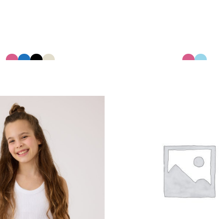
ג'מה הדרדסים נשים
שמלה סרוגה
12630380
12691990
40.00
60.00
₪
₪
20.00
30.00
₪
₪