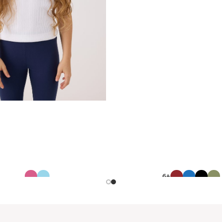
+6
ח. חלקה ניקי
גופיית סימלס
42613887
22673893
30.00
40.00
₪
₪