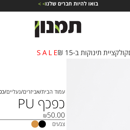
בואו להיות חברים שלנו
> >
קולקציית תינוקות ב-15 ₪
S A L E
עמוד הבית
אביזרים
נעליים
כפכ
כפכף PU
50.00
₪
צבעים