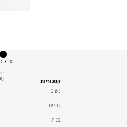
סנדל טי
081
00
קטגוריות
נשים
גברים
בנות