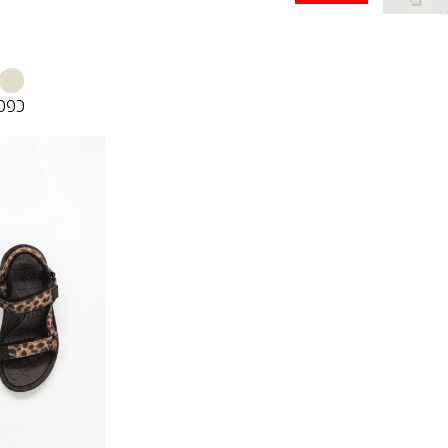
כפכ
076
00
00