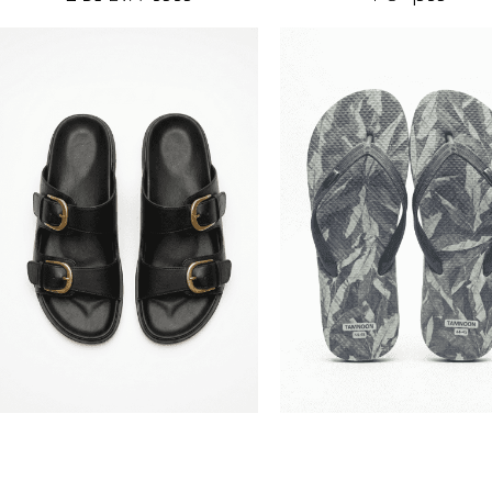
12690400
12690100
30.00
50.00
₪
₪