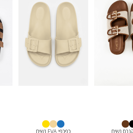
נבס נשים
כפכפי EVA נשים