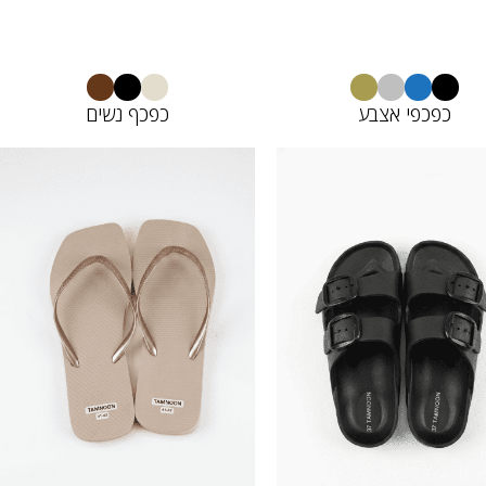
כפכפי אצבע
כפכף נשים
12690075
22698118
45.00
20.00
₪
₪
10.00
₪