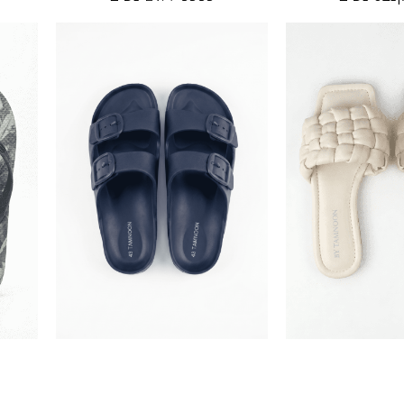
12590201
12690
25.00
50.
₪
₪