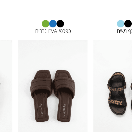
ף נשים
כפכפי EVA גברים
22690202
12690
25.00
40.
₪
₪
30.
₪