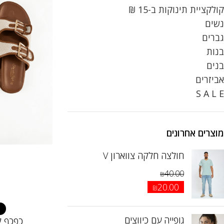
קולקציית תינוקות ב-15 ₪
נשים
גברים
בנות
בנים
אביזרים
S A L E
מוצרים אחרונים
חולצה חלקה צווארון V
40.00
₪
20.00
₪
גופייה עם כיווצים
כפכף ק