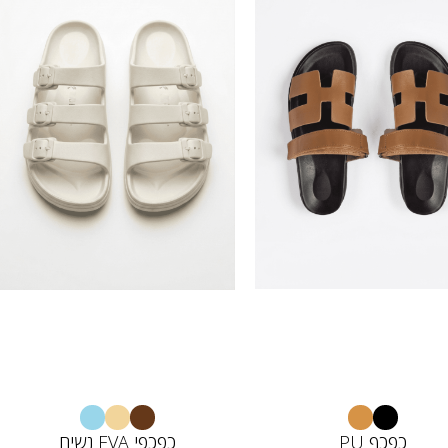
כפכף PU
כפכפי EVA נשים