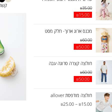
קשת 
35.00
₪
15.00
₪
100
00
00
מכנס ארוג ארוך- חלק מסט
60.00
₪
50.00
₪
חולצה קצרה סרוגה עבה
60.00
₪
50.00
₪
חולצה מודפסת allover
25.00
–
15.00
₪
₪