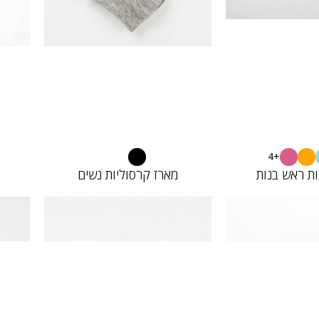
+4
ות ראש בנות
מארז קרסוליות נשים
11683922
42672
15.00
12.
₪
₪
10.00
10.
₪
₪