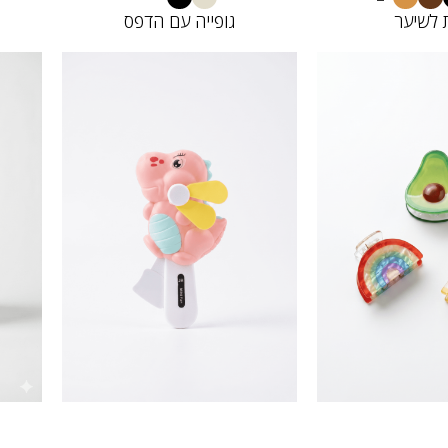
לשיער
גופייה עם הדפס
32613757
11572
25.00
15.
₪
₪
10.00
10.
₪
₪