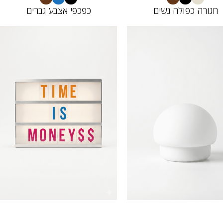
חגורה כפולה נשים
כפכפי אצבע גברים
22698218
12693052
20.00
20.00
₪
₪
10.00
10.00
₪
₪