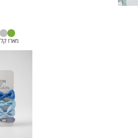
מארז קלי
110
00
00