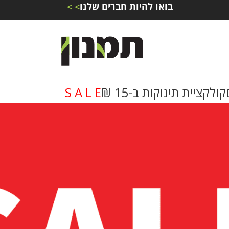
בואו להיות חברים שלנו
> >
קולקציית תינוקות ב-15 ₪
S A L E