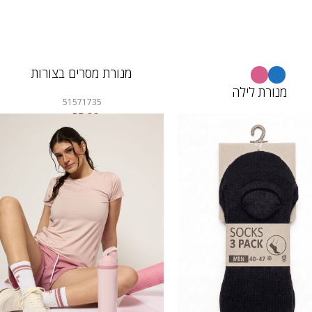
מנורת מסרים בצורות
מנורת לילה
51571735
35.00
₪
51571733
10.00
20.00
₪
₪
10.00
₪