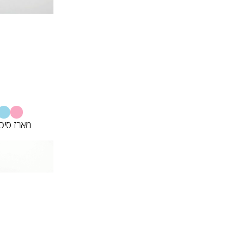
מארז סיכ
012
00
00