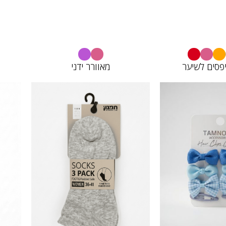
פסים לשיער
מאוורר ידני
52689084
52672
12.00
15.
₪
₪
10.00
10.
₪
₪