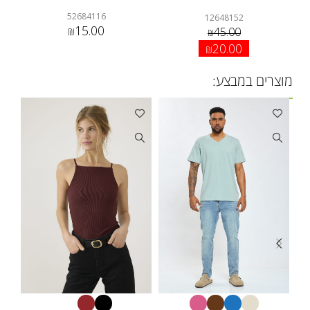
52684116
12648152
15.00
45.00
₪
₪
20.00
₪
מוצרים במבצע: