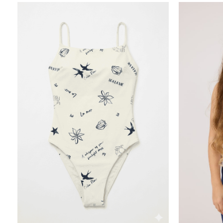
20.00
₪
10.00
₪