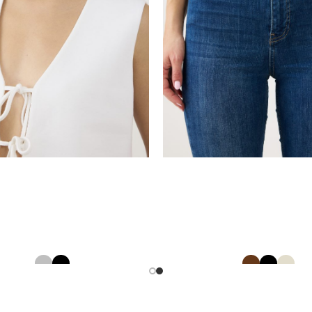
נשיםPU חגורת
וסט סרוג קשירה
12606900
12693046