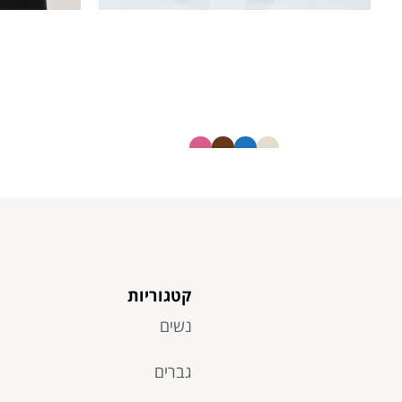
חולצה חלקה צווארון V
22673751
40.00
₪
20.00
₪
קטגוריות
נשים
גברים