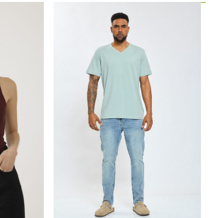
40.00
₪
30.00
₪