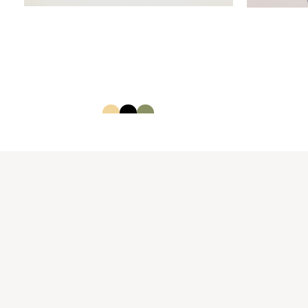
בגד ים שלם נשים
12645972
60.00
₪
40.00
₪