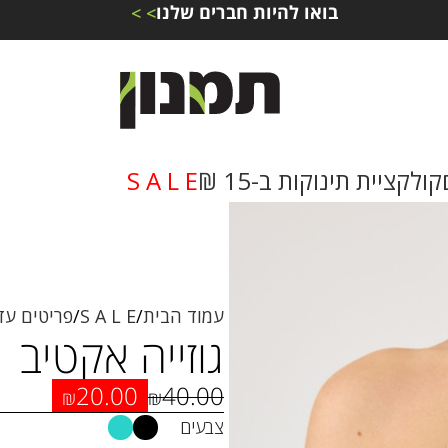
בואו להיות חברים שלנו
> >
קולקציית תינוקות ב-15 ₪
S A L E
עמוד הבית
S A L E
פריטים עד 50 
גוזייה אקטיב
20.00
40.00
₪
₪
צבעים