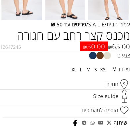
עמוד הבית
S A L E
פריטים עד 50 ₪
מכנס קצר רחב עם חגורה
50.00
65.00
₪
₪
12647245
צבעים
מידות
M
XL
L
M
S
XS
חנויות
Size guide
הוספה למועדפים
שיתוף