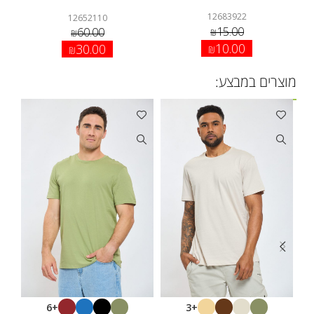
12683922
12652110
15.00
60.00
₪
₪
10.00
30.00
₪
₪
מוצרים במבצע:
+6
+3