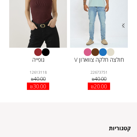
חולצה חלקה צווארון V
גופייה
12613118
22673751
40.00
40.00
₪
₪
30.00
20.00
₪
₪
קטגוריות