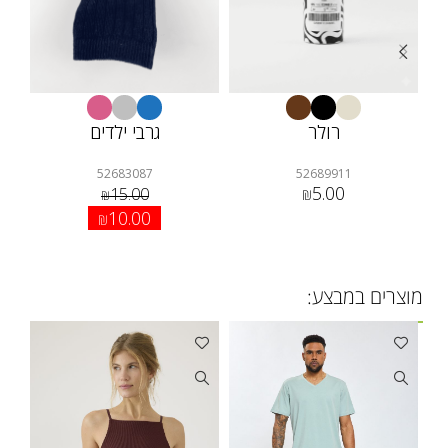
רולר
גרבי ילדים
52683087
52689911
5.00
15.00
₪
₪
10.00
₪
מוצרים במבצע: