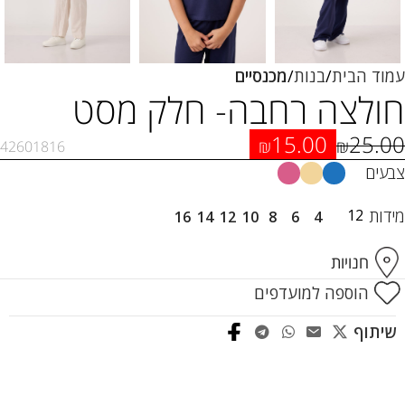
עמוד הבית
בנות
מכנסיים
חולצה רחבה- חלק מסט
15.00
25.00
₪
₪
42601816
צבעים
מידות
12
16
14
12
10
8
6
4
חנויות
הוספה למועדפים
שיתוף