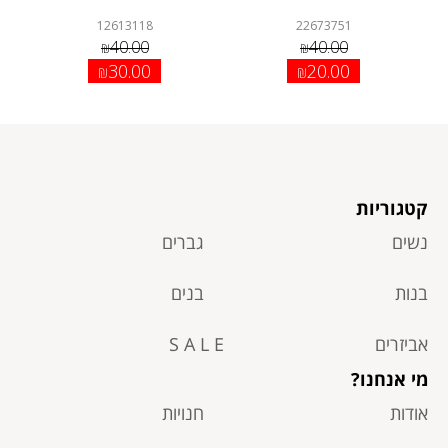
12613118
22673751
40.00
40.00
₪
₪
30.00
20.00
₪
₪
קטגוריות
נשים
גברים
בנות
בנים
אביזרים
S A L E
מי אנחנו?
אודות
חנויות