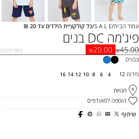
עמוד הבית
S A L E
כל קולקציית הילדים עד 20 ₪
פיג'מה DC בנים
20.00
45.00
₪
₪
32691983
צבעים
מידות
12
16
14
12
10
8
6
4
חנויות
הוספה למועדפים
שיתוף