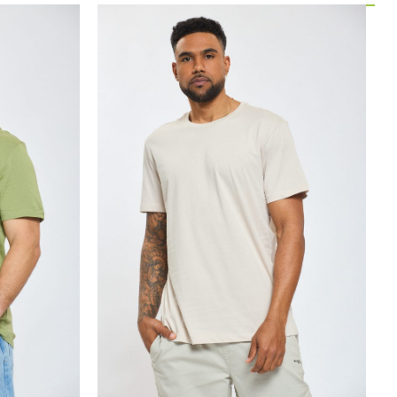
30.00
₪
15.00
₪