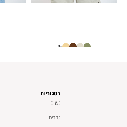
+3
ח. חלקה ניקי
22673768
40.00
₪
20.00
₪
קטגוריות
נשים
גברים