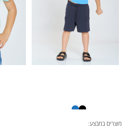
ח. עם הדפס DC
ח.
מוצרים במבצע:
32605728