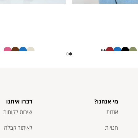
+6
ח. חלקה ניקי
חולצה חלקה צווארון 
22673751
22673893
40.00
40.00
₪
₪
20.00
20.00
₪
₪
מי אנחנו?
דברו איתנו
אודות
שירות לקוחות
חנויות
לאיתור קבלה