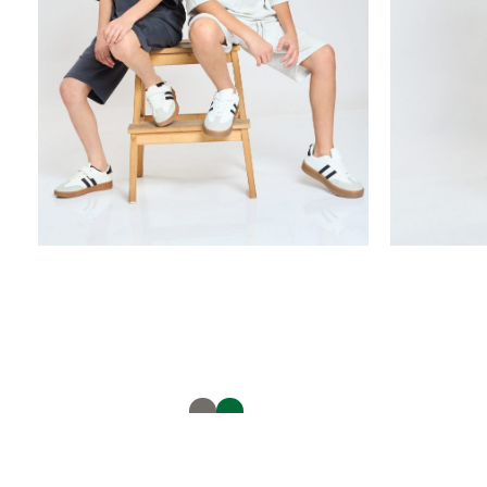
ח. סרוגה- חלק מסט
32601658