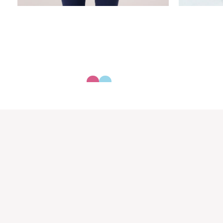
V
גופיית סימלס
42613887
30.00
₪
15.00
₪