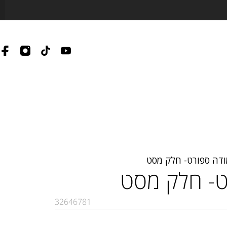
דה ספורט- חלק מסט
ט- חלק מסט
32646781