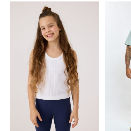
40.00
₪
15.00
₪