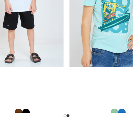
 עם הדפס בובספוג
ברמודה פיקה
32646661
32605596