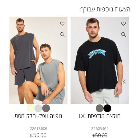
הצעות נוספות עבורך:
חולצה מודפסת DC
גופייה וופל- חלק מסט
ח.
22613606
22605464
50.00
50.00
₪
₪