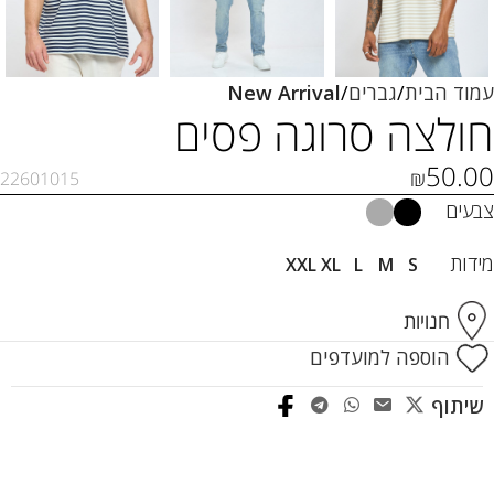
עמוד הבית
גברים
New Arrival
חולצה סרוגה פסים
50.00
₪
22601015
צבעים
מידות
XXL
XL
L
M
S
חנויות
הוספה למועדפים
שיתוף