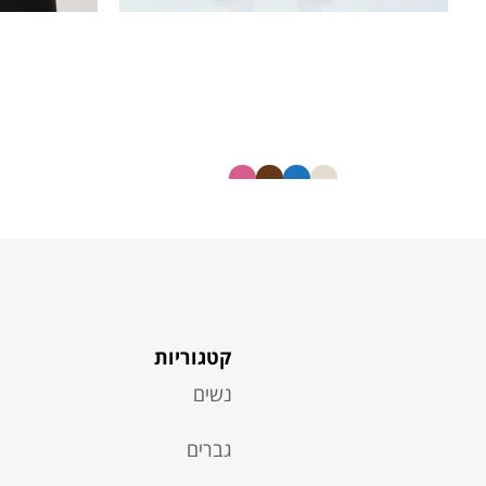
חולצה חלקה צווארון V
22673751
40.00
₪
20.00
₪
קטגוריות
נשים
גברים