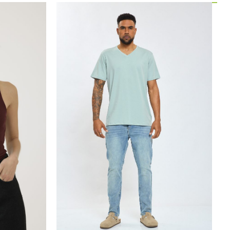
60.00
₪
50.00
₪