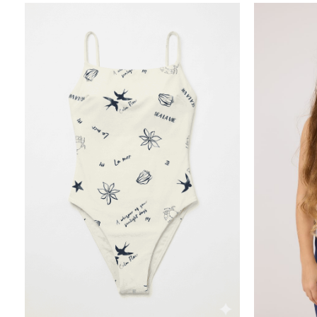
50.00
₪
30.00
₪