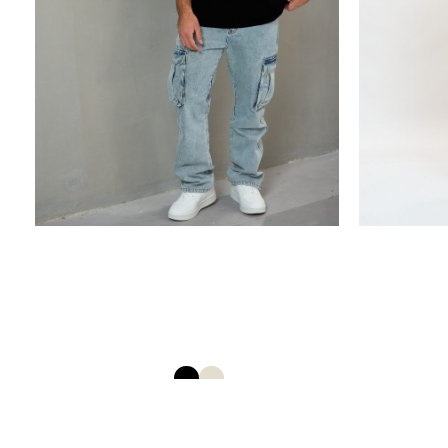
לק מסט
ח. עבה
22615645