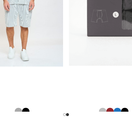
ז בוקסר ארוך חלק
מכופתרת סרוגה גברים- ח
22601321
22686111