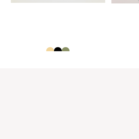
בגד ים שלם נשים
12645972
60.00
₪
40.00
₪