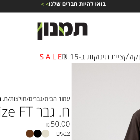
בואו להיות חברים שלנו
> >
קולקציית תינוקות ב-15 ₪
S A L E
עמוד הבית
גברים
חולצות
ח. גבר size FT
ח. גבר Oversize FT – חלק מסט
50.00
₪
צבעים