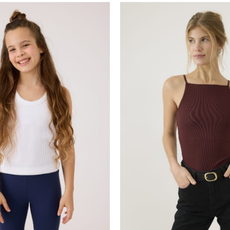
40.00
60.00
₪
₪
50.00
₪