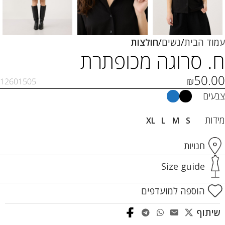
עמוד הבית
נשים
חולצות
ח. סרוגה מכופתרת
50.00
₪
12601505
צבעים
מידות
XL
L
M
S
חנויות
Size guide
הוספה למועדפים
שיתוף