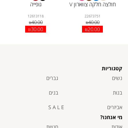
חולצה חלקה צווארון V
גופייה
12613118
22673751
40.00
40.00
₪
₪
30.00
20.00
₪
₪
קטגוריות
נשים
גברים
בנות
בנים
אביזרים
S A L E
מי אנחנו?
אודות
חנויות