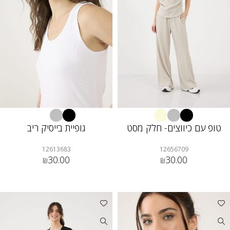
טופ עם כיווצים- חלק מסט
גופיית בייסיק ריב
12613683
12656709
30.00
30.00
₪
₪