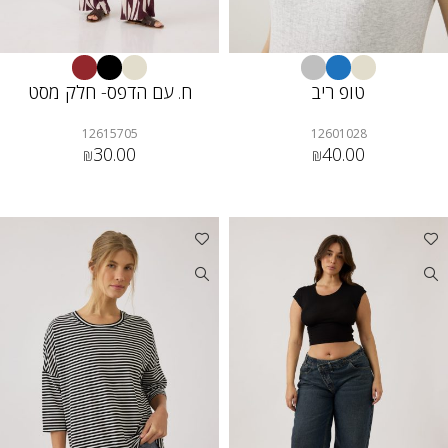
טופ ריב
ח. עם הדפס- חלק מסט
12615705
12601028
30.00
40.00
₪
₪