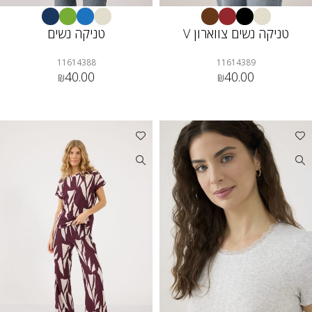
טניקה נשים צווארון V
טניקה נשים
11614388
11614389
40.00
40.00
₪
₪