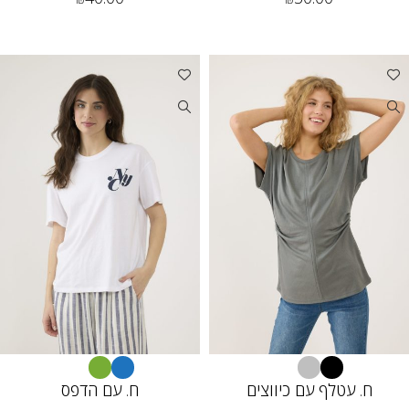
ח. עטלף עם כיווצים
ח. עם הדפס