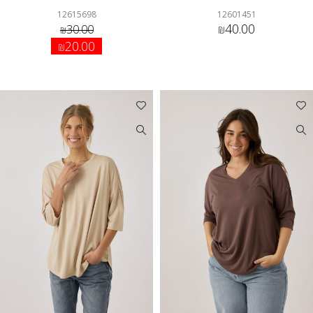
12615698
12601451
40.00
30.00
₪
₪
20.00
₪