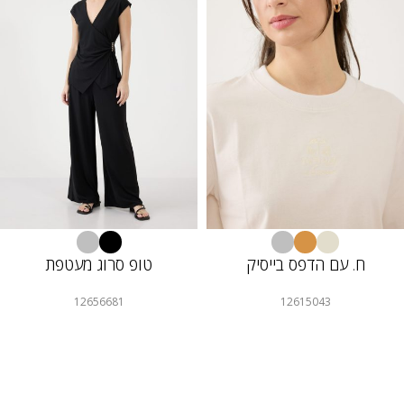
ח. עם הדפס בייסיק
טופ סרוג מעטפת
12656681
12615043
40.00
40.00
₪
₪
20.00
₪